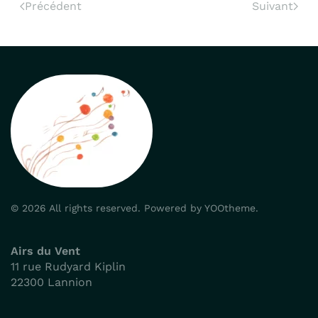
Précédent
Suivant
©
2026
All rights reserved.
Powered by
YOOtheme
.
Airs du Vent
11 rue Rudyard Kiplin
22300 Lannion