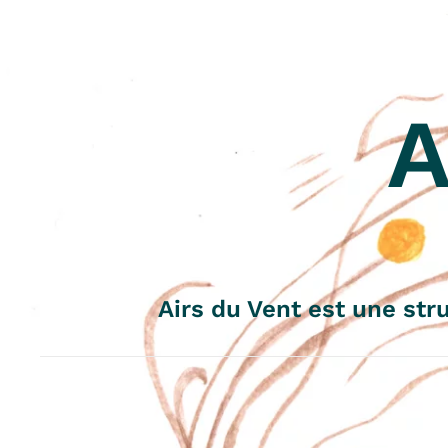
A
Airs du Vent est une stru